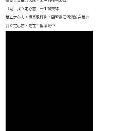
（副）我立定心志，一生讚美祢
我立定心志，單單敬拜祢，願聖靈江河湧流在我心
我立定心志，走在主聖潔光中