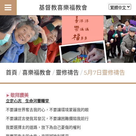
基督教喜樂福教會
首頁
喜樂福教會
靈修禱告
5月7日靈修禱告
►敬拜讚美
立定心志 生命河靈糧堂
不要讓世界奪去我的心，不要讓環境蒙蔽我的眼
不要讓謊言使我耳發沉，不要讓困難攔阻我前行
我要選擇主的道路，放下為自己憂傷的權利
我要宣告主的大能，來呼喊哈利路亞