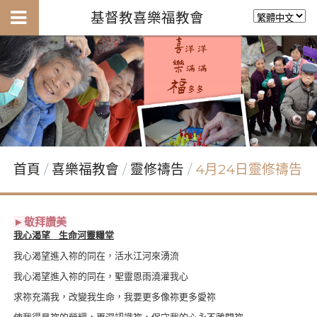
基督教喜樂福教會
首頁
喜樂福教會
靈修禱告
4月24日靈修禱告
►敬拜讚美
我心渴望 生命河靈糧堂
我心渴望進入祢的同在，活水江河來湧流
我心渴望進入祢的同在，聖靈恩雨澆灌我心
求祢充滿我，改變我生命，我要更多像祢更多愛祢
使我得見祢的榮耀，更深認識祢，保守我的心永不離開祢