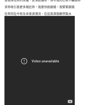
求祢吸引我更多親近祢，我要快跑跟隨，我緊緊跟隨
在祢同在中有生命泉源湧流，在這泉源我歡然取水