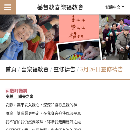
基督教喜樂福教會
首頁
喜樂福教會
靈修禱告
3月26日靈修禱告
►敬拜讚美
安靜 讚美之泉
安靜，讓平安入我心，深深知道祢是我的神
風浪，讓我靈更堅定，在我身旁祢使風浪平息
我不害怕我仍然要敬拜，祢陪我走向應許之處
充滿盼望，我一生要敬拜，生命滿有祢的印記