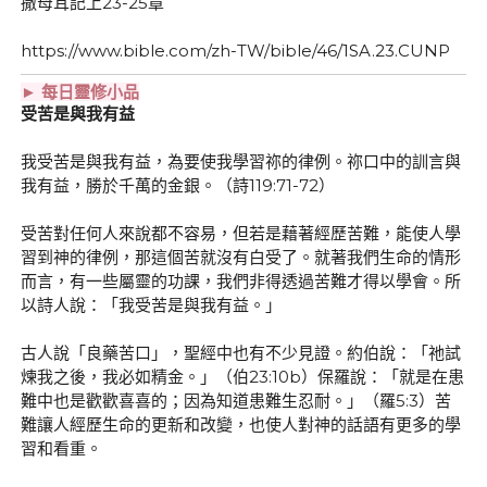
撒母耳記上23-25章
https://www.bible.com/zh-TW/bible/46/1SA.23.CUNP
► 每日靈修小品
受苦是與我有益
我受苦是與我有益，為要使我學習祢的律例。祢口中的訓言與
我有益，勝於千萬的金銀。（詩119:71-72）
受苦對任何人來說都不容易，但若是藉著經歷苦難，能使人學
習到神的律例，那這個苦就沒有白受了。就著我們生命的情形
而言，有一些屬靈的功課，我們非得透過苦難才得以學會。所
以詩人說：「我受苦是與我有益。」
古人說「良藥苦口」，聖經中也有不少見證。約伯說：「祂試
煉我之後，我必如精金。」（伯23:10b）保羅說：「就是在患
難中也是歡歡喜喜的；因為知道患難生忍耐。」（羅5:3）苦
難讓人經歷生命的更新和改變，也使人對神的話語有更多的學
習和看重。