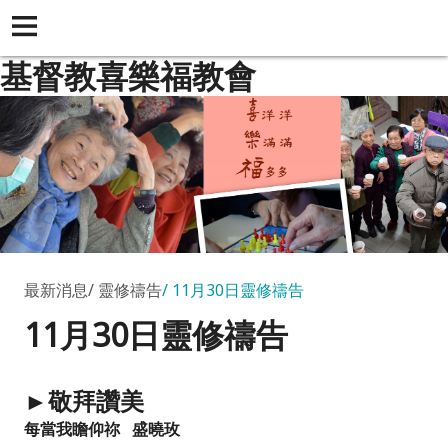
基督教喜樂福教會
最新消息
靈修禱告
11月30日靈修禱告
11月30日靈修禱告
►敬拜讚美
每當我瞻仰祢 盛曉玫