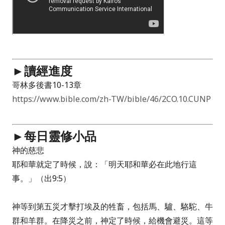
►讀經進度
哥林多後書10-13章
https://www.bible.com/zh-TW/bible/46/2CO.10.CUNP
►每日靈修小品
神的慈悲
耶和華就定了時候，說：「明天耶和華必在此地行這
事。」（出9:5）
神等到第五災才擊打埃及的牲畜，包括馬、驢、駱駝、牛
群和羊群。在降災之前，神定了時候，給機會避災。這等