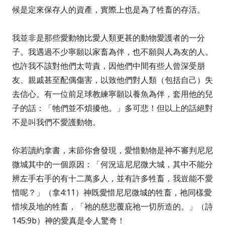
候是定來保存人的資產，實際上也是為了牲畜的存活。
我並非是那些愛動物比愛人類更甚的動物愛護者的一分
子。我遇過不少寧願以家畜為伴，也不願與人為友的人。
也許我不該對他們太苛責，因他們中間有些人曾深受朋
友、親戚甚至配偶傷害，以致他們對人類（包括自己）失
去信心。有一位前足球教練寧願以養魚為伴，套用他的兒
子的話：「牠們並不煩擾他。」多可悲！但以上的話絕對
不是叫我們不愛護動物。
你若讀約拿書，末節你會發現，愛惜動物是神不審判尼尼
微城其中的一個原因：「何況這尼尼微大城，其中不能分
辨左手右手的有十二萬多人，並有許多牲畜，我豈能不愛
惜呢？」（拿4:11）神既愛惜尼尼微城的牲畜，祂同樣愛
惜埃及地的牲畜，「祂的慈悲覆庇祂一切所造的。」（詩
145:9b）神的愛真是令人驚奇！