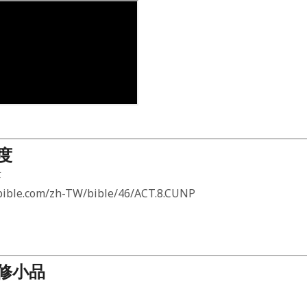
度
章
bible.com/zh-TW/bible/46/ACT.8.CUNP
修小品