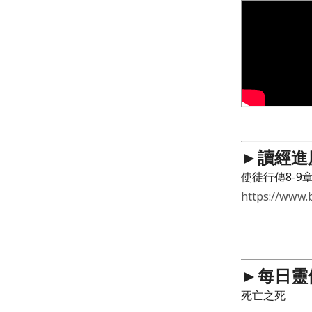
►讀經進
使徒行傳8-9
https://www.
►每日靈
死亡之死