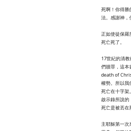
死啊！你得勝
法。感謝神，使
正如使徒保羅
死亡死了。
17世紀的清教
們贖罪，這本書的
death o
權勢。所以我
死亡在十字架
啟示錄所說的
死亡是被丟在
主耶穌第一次