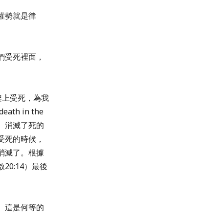
權勢就是律
們受死裡面，
字架上受死，為我
h in the
除、消滅了死的
受死的時候，
消滅了。根據
0:14）最後
。這是何等的