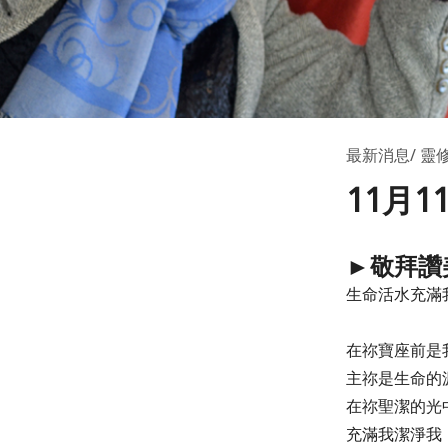
最新消息
靈
11月
►敬拜讚
生命活水充滿
在祢寶座前是
主祢是生命的
在祢聖潔的光
充滿我潔淨我