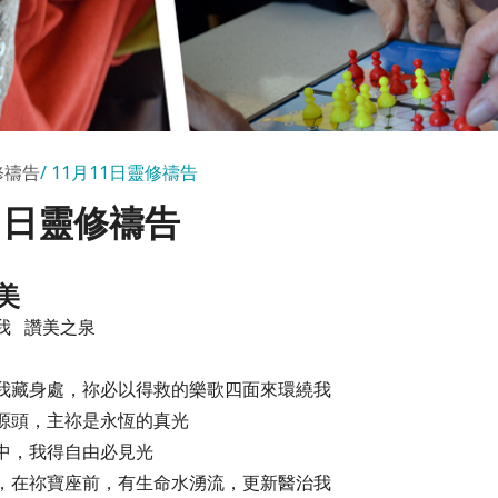
修禱告
11月11日靈修禱告
11日靈修禱告
美
我 讚美之泉
我藏身處，祢必以得救的樂歌四面來環繞我
源頭，主祢是永恆的真光
中，我得自由必見光
，在祢寶座前，有生命水湧流，更新醫治我