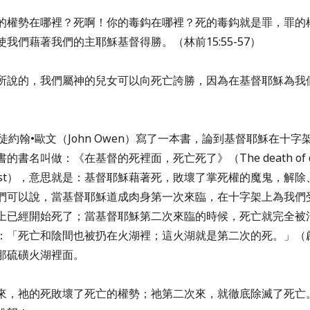
的權勢在哪裡？死啊！你的毒鈎在哪裡？死的毒鈎就是罪，罪的
我們藉著我們的主耶穌基督得勝。（林前15:55-57）
所說的，我們屬神的兒女可以向死亡誇勝，因為在基督耶穌為我
徒約翰•歐文（John Owen）寫了一本書，論到基督耶穌在十
書名叫做：《在基督的死裡面，死亡死了》（The death of deat
f Christ），意思就是：基督耶穌藉著死，敗壞了掌死權的魔鬼，解
們可以說，當基督耶穌道成肉身第一次來臨，在十字架上為我們
上已經開始死了；當基督耶穌第二次來臨的時候，死亡就完全被
：「死亡和陰間也被扔在火湖裡；這火湖就是第二次的死。」（啟2
那硫磺火湖裡面。
來，祂的死敗壞了死亡的權勢；祂第二次來，就徹底除滅了死亡